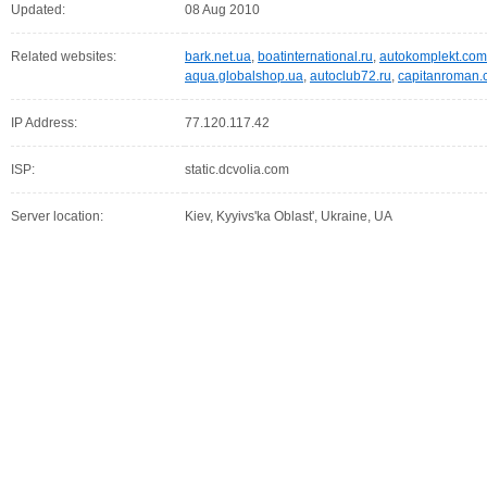
Updated:
08 Aug 2010
Related websites:
bark.net.ua
,
boatinternational.ru
,
autokomplekt.com
aqua.globalshop.ua
,
autoclub72.ru
,
capitanroman
IP Address:
77.120.117.42
ISP:
static.dcvolia.com
Server location:
Kiev, Kyyivs'ka Oblast', Ukraine, UA