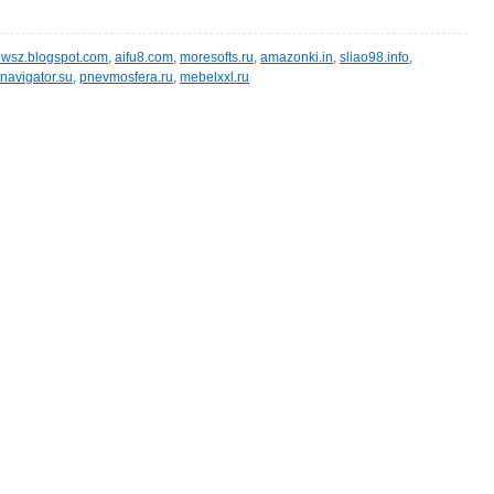
wsz.blogspot.com
,
aifu8.com
,
moresofts.ru
,
amazonki.in
,
sliao98.info
,
navigator.su
,
pnevmosfera.ru
,
mebelxxl.ru