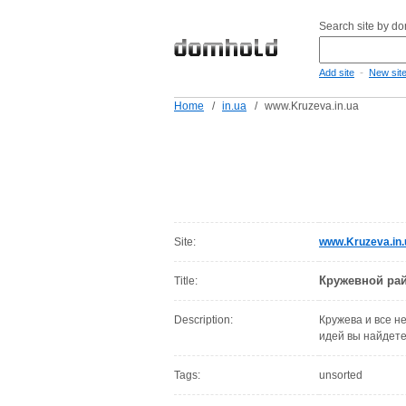
Search site by d
-
Add site
New sit
Home
/
in.ua
/
www.Kruzeva.in.ua
Site:
www.Kruzeva.in.
Кружевной ра
Title:
Description:
Кружева и все не
идей вы найдете
Tags:
unsorted