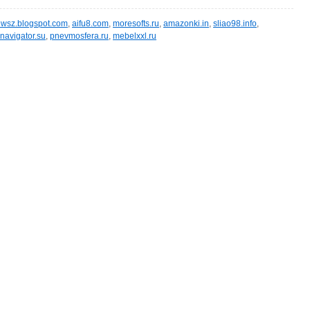
wsz.blogspot.com
,
aifu8.com
,
moresofts.ru
,
amazonki.in
,
sliao98.info
,
navigator.su
,
pnevmosfera.ru
,
mebelxxl.ru