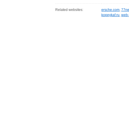
Related websites:
ersche.com
,
77ne
kopeykaf.ru
,
web-