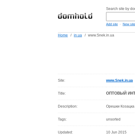
Search site by d
-
Add site
New sit
Home
/
in.ua
/
www.Snek.in.ua
Site:
www.Snek.in.ua
ОПТОВЫЙ ИНТ
Title:
Description:
Орешки Козацка
Tags:
unsorted
Updated:
10 Jun 2015