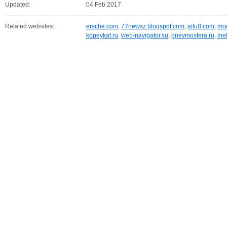
Updated:
04 Feb 2017
Related websites:
ersche.com
,
77newsz.blogspot.com
,
aifu8.com
,
mor
kopeykaf.ru
,
web-navigator.su
,
pnevmosfera.ru
,
meb