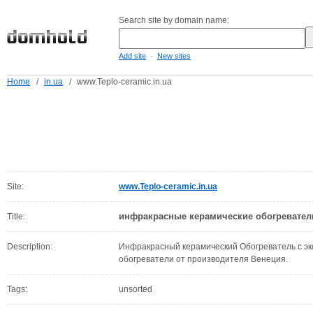
Search site by domain name:
-
Add site
New sites
Home
/
in.ua
/
www.Teplo-ceramic.in.ua
Site:
www.Teplo-ceramic.in.ua
инфракрасные керамические обогревател
Title:
Description:
Инфракрасный керамический Обогреватель с
обогреватели от производителя Венеция.
Tags:
unsorted