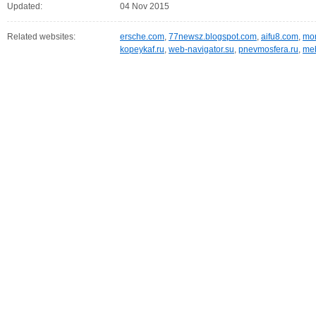
Updated:
04 Nov 2015
Related websites:
ersche.com
,
77newsz.blogspot.com
,
aifu8.com
,
mor
kopeykaf.ru
,
web-navigator.su
,
pnevmosfera.ru
,
meb