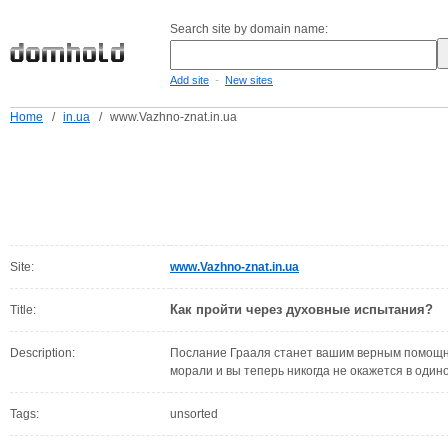
Search site by domain name:
-
Add site
New sites
Home
/
in.ua
/
www.Vazhno-znat.in.ua
Site:
www.Vazhno-znat.in.ua
Как пройти через духовные испытания?
Title:
Description:
Послание Грааля станет вашим верным помощни
морали и вы теперь никогда не окажется в оди
Tags:
unsorted